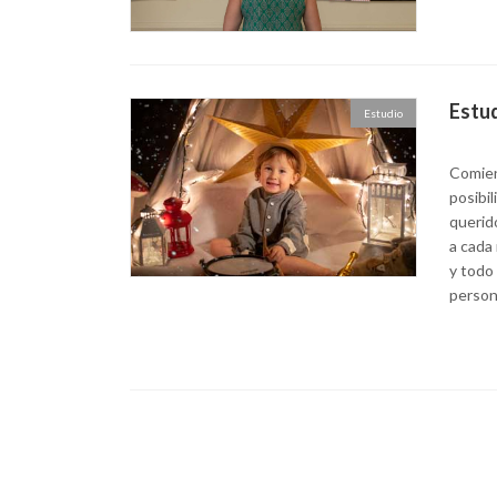
Estu
Estudio
Comien
posibil
querid
a cada
y todo 
person