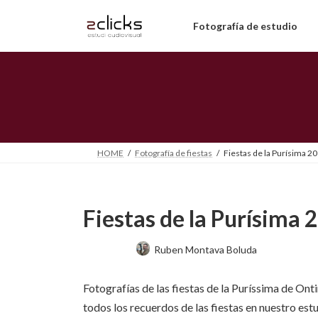
Saltar
Saltar
al
a
Fotografía de estudio
contenido
la
navegación
HOME
Fotografía de fiestas
Fiestas de la Purísima 2
Fiestas de la Purísima 
Última
Ruben Montava Boluda
actualización
:
Fotografías de las fiestas de la Puríssima de O
todos los recuerdos de las fiestas en nuestro est